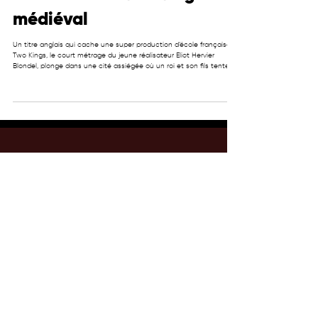
médiéval
Un titre anglais qui cache une super production d’école française.
Two Kings, le court métrage du jeune réalisateur Eliot Hervier
Blondel, plonge dans une cité assiégée où un roi et son fils tentent
d’échapper au chaos. Le film mêle héritage, pouvoir et tensions
familiales dans un récit visuel très travaillé. Le réalisateur répond
aux questions de Michel La Rosa et revient sur la création du film.
Eliot Hervier Blondel puise ses premières influences dans les univers
du Seigne