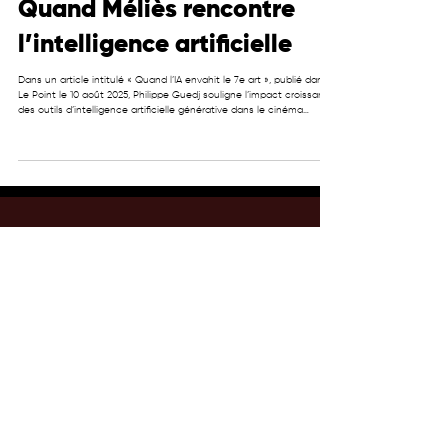
Quand Méliès rencontre
l’intelligence artificielle
Dans un article intitulé « Quand l’IA envahit le 7e art », publié dans
Le Point le 10 août 2025, Philippe Guedj souligne l’impact croissant
des outils d’intelligence artificielle générative dans le cinéma
contemporain. Des technologies comme ChatGPT, DALL·E, Sora ou
Veo 3 permettent désormais de concevoir des séquences d’effets
spéciaux à des coûts largement inférieurs aux méthodes
traditionnelles. Là où plusieurs mois de travail mobilisant
infographistes, techniciens et équ