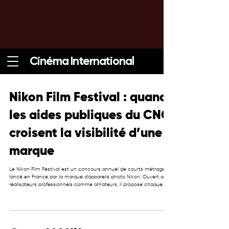
Cinéma International
Nikon Film Festival : quand
les aides publiques du CNC
croisent la visibilité d’une
marque
Le Nikon Film Festival est un concours annuel de courts métrages
lancé en France par la marque d’appareils photo Nikon. Ouvert aux
réalisateurs professionnels comme amateurs, il propose chaque
année un thème imposé et invite les participants à réaliser un film
d’une durée de 2 minutes 20. Le dispositif offre une large visibilité en
ligne et se présente comme un tremplin pour les jeunes talents du
cinéma. Le succès du festival repose sur une formule accessible,
fédératrice et